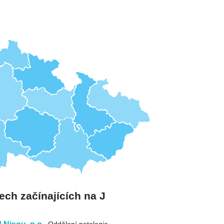
ech začínajících na J
Nisou, p.o.