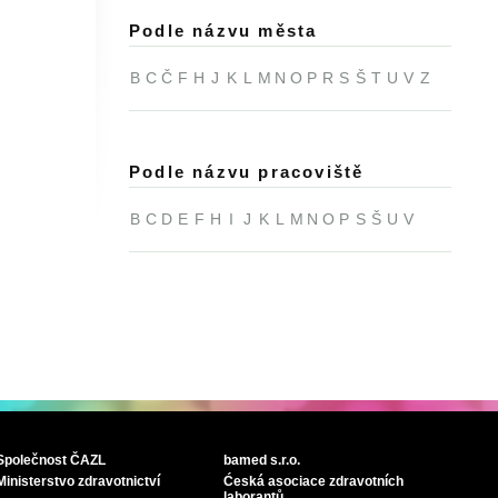
Podle názvu města
B
C
Č
F
H
J
K
L
M
N
O
P
R
S
Š
T
U
V
Z
Podle názvu pracoviště
B
C
D
E
F
H
I
J
K
L
M
N
O
P
S
Š
U
V
Společnost ČAZL
bamed s.r.o.
Ministerstvo zdravotnictví
Ćeská asociace zdravotních
laborantů