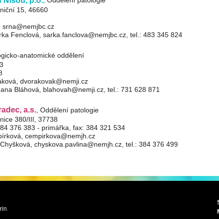
, Oddělení patologie
niční 15, 46660
, srna
nemjbc
rka Fenclová, sarka.fanclova
nemjbc
, tel.: 483 345 824
logicko-anatomické oddělení
33
i
h
c
m
g
k
b
d
f
l
j
n
e
a
8
áková, dvorakovak
nemji
Hana Bláhová, blahovah
nemji
, tel.: 731 628 871
adec, a.s.
, Oddělení patologie
nice 380/III, 37738
 384 376 383 - primářka, fax: 384 321 534
írková, cempirkova
nemjh
a Chyšková, chyskova.pavlina
nemjh
, tel.: 384 376 499
rin
.