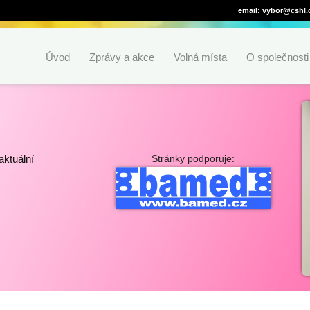
email: vybor@cshl.
Úvod
Zprávy a akce
Volná místa
O společnosti
aktuální
Stránky podporuje: