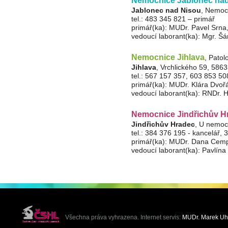
Jablonec nad Nisou
, Nemoc
tel.: 483 345 821 – primář
primář(ka): MUDr. Pavel Srna
vedoucí laborant(ka): Mgr. Šá
Nemocnice Jihlava
, Pato
Jihlava
, Vrchlického 59, 586
tel.: 567 157 357, 603 853 50
primář(ka): MUDr. Klára Dvoř
vedoucí laborant(ka): RNDr. 
Nemocnice Jindřichův Hr
Jindřichův Hradec
, U nemoc
tel.: 384 376 195 - kancelář,
primář(ka): MUDr. Dana Cemp
vedoucí laborant(ka): Pavlín
Všechna práva vyhrazena. Internet servis:
MUDr. Marek Uh