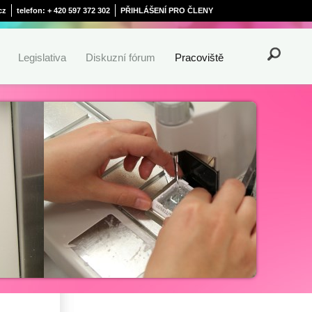
cz
telefon: + 420 597 372 302
PŘIHLÁŠENÍ PRO ČLENY
Legislativa
Diskuzní fórum
Pracoviště