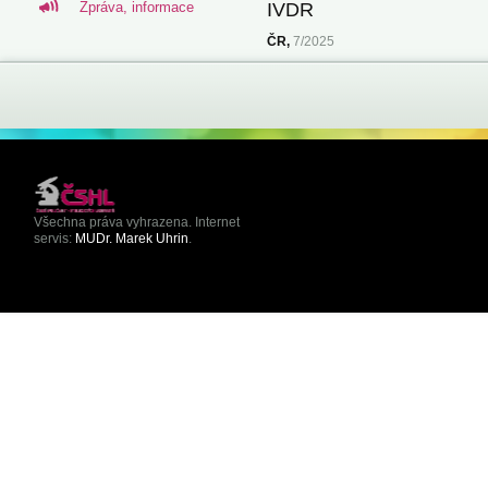
Zpráva, informace
IVDR
ČR,
7/2025
Všechna práva vyhrazena. Internet
servis:
MUDr. Marek Uhrin
.