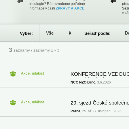
histologie? Rádi uvedeme potřebné
přes
informace v části
ZPRÁVY A AKCE
.
Sez
v zá
Vše
Da
Vyber:
Seřaď podle:
3
záznamy / záznamy 1 - 3
Akce, událost
KONFERENCE VEDOUC
oboru histologie
NCO NZO Brno,
3.6.2026
Akce, událost
29. sjezd České společnos
Praha,
25. až 27. listopadu 2026