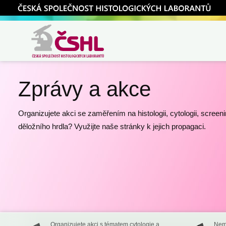
ČSHL
Česká společnost
histologických
Zprávy a akce
laborantů
Organizujete akci se zaměřením na histologii, cytologii, screen
děložního hrdla? Využijte naše stránky k jejich propagaci.
Organizujete akci s tématem cytologie a
Nemá